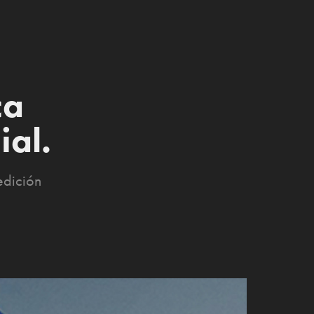
a 
ial.
edición